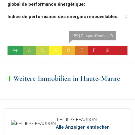
global de performance énergétique:
Indice de performance des énergies renouvelables:
C
189 | Classe d'énergie D
A+
A
B
C
D
E
F
G
H
Weitere Immobilien in Haute-Marne
PHILIPPE BEAUDOIN
Alle Anzeigen entdecken