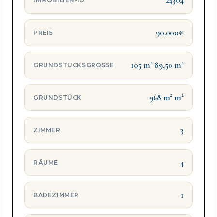
24304
IMMOBILIEN-ID
90.000€
PREIS
105 m² 89,50 m²
GRUNDSTÜCKSGRÖSSE
968 m² m²
GRUNDSTÜCK
3
ZIMMER
4
RÄUME
1
BADEZIMMER