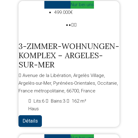
Zum Verkauf
Nur bei uns
499.000€
3-ZIMMER-WOHNUNGEN-
KOMPLEX – ARGELES-
SUR-MER
Avenue de la Libération, Argelès Village,
Argelès-sur-Mer, Pyrénées-Orientales, Occitanie,
France métropolitaine, 66700, France
Lits:
6
Bains:
3
162
m²
Haus
Détails