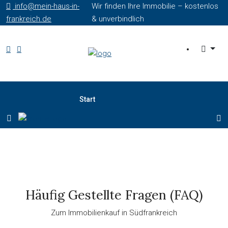
info@mein-haus-in-
Wir finden Ihre Immobilie – kostenlos
frankreich.de
& unverbindlich
Start
Gratis-Service
Kartensuche
Häufig Gestellte Fragen (FAQ)
Begleitung & Tarife
Zum Immobilienkauf in Südfrankreich