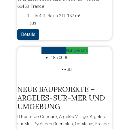
66450, France
Lits:
4
Bains:
2
137
m²
Haus
Détails
Zum Verkauf
Nur bei uns
185.000€
NEUE BAUPROJEKTE –
ARGELES-SUR-MER UND
UMGEBUNG
Route de Collioure, Argelès Village, Argelès-
sur-Mer, Pyrénées-Orientales, Occitanie, France