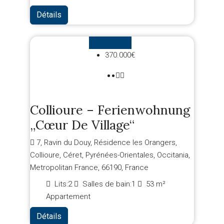
Détails
Zum Verkauf
370.000€
Collioure – Ferienwohnung
„Cœur De Village“
7, Ravin du Douy, Résidence les Orangers,
Collioure, Céret, Pyrénées-Orientales, Occitania,
Metropolitan France, 66190, France
Lits:
2
Salles de bain:
1
53
m²
Appartement
Détails