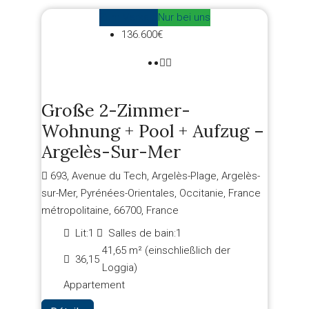
Zum Verkauf
Nur bei uns
136.600€
Große 2-Zimmer-
Wohnung + Pool + Aufzug –
Argelès-Sur-Mer
693, Avenue du Tech, Argelès-Plage, Argelès-
sur-Mer, Pyrénées-Orientales, Occitanie, France
métropolitaine, 66700, France
Lit:
1
Salles de bain:
1
41,65 m² (einschließlich der
36,15
Loggia)
Appartement