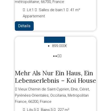
métropolitaine, 66700, France
Lit:
1
Salles de bain:
1
41
m²
Appartement
Détails
Zum Verkauf
899.000€
Mehr Als Nur Ein Haus, Ein
Lebenserlebnis – Koi House
Vieux Chemin de Saint-Cyprien, Elne, Céret,
Pyrénées-Orientales, Occitania, Metropolitan
France, 66200, France
Lits:
3
Bains:
3
227
m²