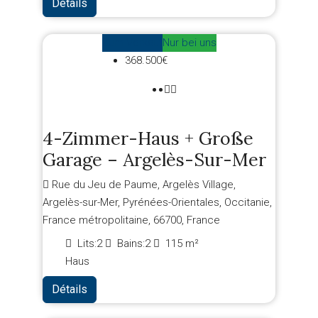
Détails
Zum Verkauf
Nur bei uns
368.500€
4-Zimmer-Haus + Große
Garage – Argelès-Sur-Mer
Rue du Jeu de Paume, Argelès Village,
Argelès-sur-Mer, Pyrénées-Orientales, Occitanie,
France métropolitaine, 66700, France
Lits:
2
Bains:
2
115
m²
Haus
Détails