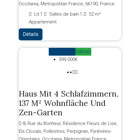
Occitania, Metropolitan France, 66190, France
Lit:
1
Salles de bain:
1
52
m²
Appartement
Détails
Zum Verkauf
Exklusiv
399.000€
Haus Mit 4 Schlafzimmern,
137 M² Wohnfläche Und
Zen-Garten
8, Rue du Bonheur, Résidence Fleurs de Lise,
Els Clozals, Pollestres, Perpignan, Pyrénées-
Orientales, Occitania, Metropolitan France,