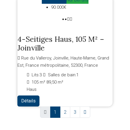
Zum Verkauf
Nur bei uns
90.000€
4-Seitiges Haus, 105 M² –
Joinville
Rue du Valleroy, Joinville, Haute-Marne, Grand
Est, France métropolitaine, 52300, France
Lits:
3
Salles de bain:
1
105 m²
89,50 m²
Haus
Détails
1
2
3