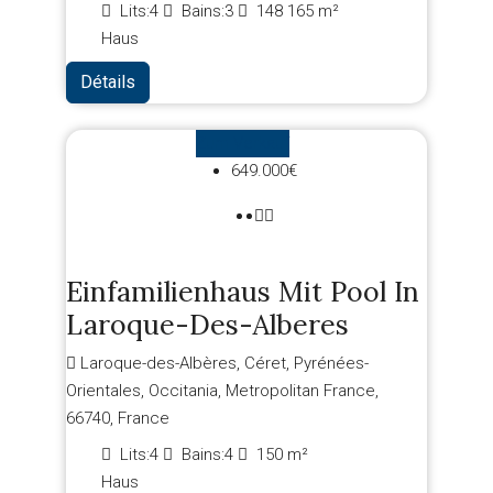
Lits:
4
Bains:
3
148
165 m²
Haus
Détails
Zum Verkauf
649.000€
Einfamilienhaus Mit Pool In
Laroque-Des-Alberes
Laroque-des-Albères, Céret, Pyrénées-
Orientales, Occitania, Metropolitan France,
66740, France
Lits:
4
Bains:
4
150
m²
Haus