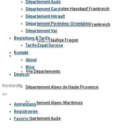
Département Aude
5. Gesamtkosten Hauskauf Frankreich
Département Gard
Département Hérault
Département Pyrénées-Orientales
6. Administration Hauskauf Frankreich
Département Var
Begleitung & Tarife
FAQ – Häufige Fragen
Tarife Expat Service
Kontakt
Kartensuche
About
Blog
Alle Départements
Deutsch
Kontorolle
Département Alpes de Haute Provence
Département Alpes-Maritimes
Anmeldung
Registrieren
Département Aude
Favoris
0