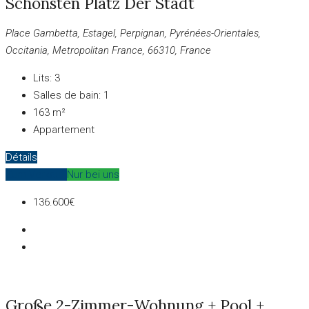
Schönsten Platz Der Stadt
Place Gambetta, Estagel, Perpignan, Pyrénées-Orientales,
Occitania, Metropolitan France, 66310, France
Lits:
3
Salles de bain:
1
163
m²
Appartement
Détails
Zum Verkauf
Nur bei uns
136.600€
Große 2-Zimmer-Wohnung + Pool +