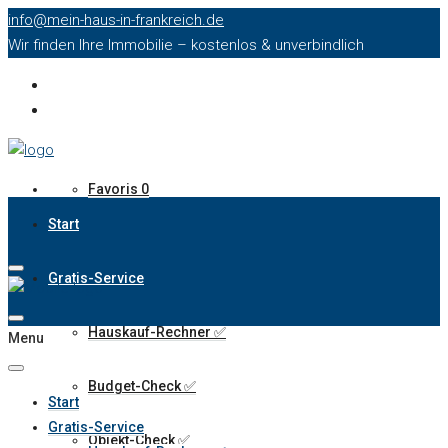
info@mein-haus-in-frankreich.de
Wir finden Ihre Immobilie – kostenlos & unverbindlich
Favoris
0
Start
Gratis-Service
Hauskauf-Rechner ✅️
Menu
Budget-Check ✅️
Start
Gratis-Service
Objekt-Check ✅️