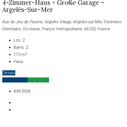
4-Zimmer-Haus + Große Garage –
Argelès-Sur-Mer
Rue du Jeu de Paume, Argelès Village, Argelès-sur-Mer, Pyrénées-
Orientales, Occitanie, France métropolitaine, 66700, France
Lits:
2
Bains:
2
115
m²
Haus
Détails
Zum Verkauf
Nur bei uns
499.000€