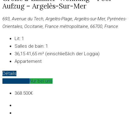
Aufzug – Argelès-Sur-Mer
693, Avenue du Tech, Argelès-Plage, Argelès-sur-Mer, Pyrénées-
Orientales, Occitanie, France métropolitaine, 66700, France
Lit:
1
Salles de bain:
1
36,15
41,65 m² (einschließlich der Loggia)
Appartement
Détails
Zum Verkauf
Nur bei uns
368.500€