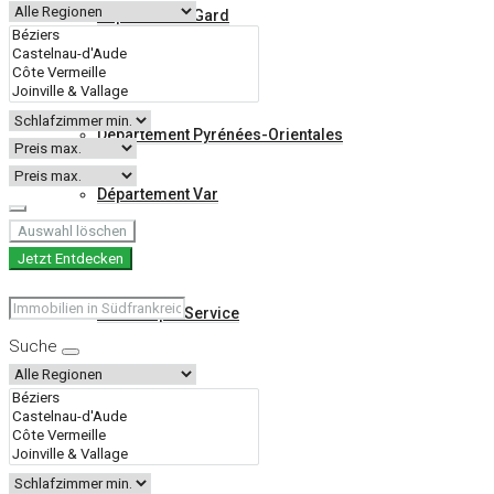
Département Gard
Département Hérault
Département Pyrénées-Orientales
Département Var
Auswahl löschen
Begleitung & Tarife
Jetzt Entdecken
Tarife Expat Service
Suche
Kontakt
About
Blog