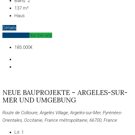
Bains:
2
137
m²
Haus
Détails
Zum Verkauf
Nur bei uns
185.000€
NEUE BAUPROJEKTE – ARGELES-SUR-
MER UND UMGEBUNG
Route de Collioure, Argelès Village, Argelès-sur-Mer, Pyrénées-
Orientales, Occitanie, France métropolitaine, 66700, France
Lit:
1