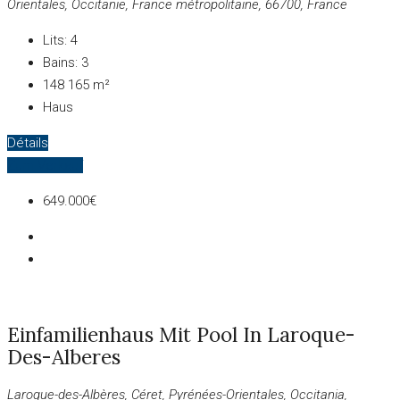
Orientales, Occitanie, France métropolitaine, 66700, France
Lits:
4
Bains:
3
148
165 m²
Haus
Détails
Zum Verkauf
649.000€
Einfamilienhaus Mit Pool In Laroque-
Des-Alberes
Laroque-des-Albères, Céret, Pyrénées-Orientales, Occitania,