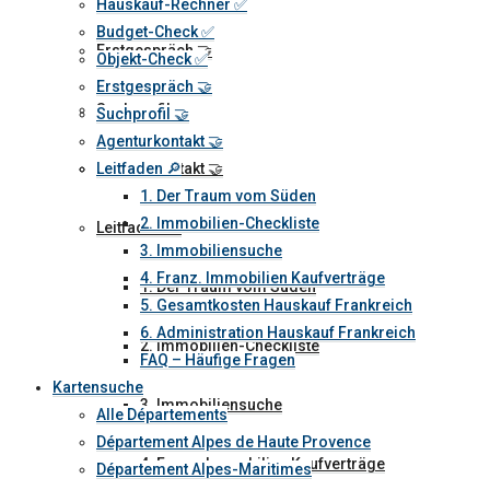
Hauskauf-Rechner ✅️
Budget-Check ✅️
Erstgespräch 🤝
Objekt-Check ✅️
Erstgespräch 🤝
Suchprofil 🤝
Suchprofil 🤝
Agenturkontakt 🤝
Agenturkontakt 🤝
Leitfaden 🔎
1. Der Traum vom Süden
2. Immobilien-Checkliste
Leitfaden 🔎
3. Immobiliensuche
4. Franz. Immobilien Kaufverträge
1. Der Traum vom Süden
5. Gesamtkosten Hauskauf Frankreich
6. Administration Hauskauf Frankreich
2. Immobilien-Checkliste
FAQ – Häufige Fragen
Kartensuche
3. Immobiliensuche
Alle Départements
Département Alpes de Haute Provence
4. Franz. Immobilien Kaufverträge
Département Alpes-Maritimes