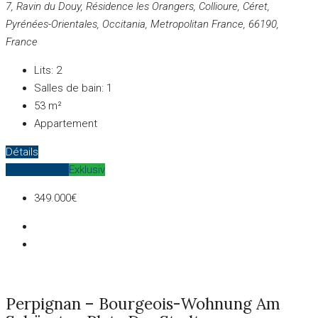
7, Ravin du Douy, Résidence les Orangers, Collioure, Céret,
Pyrénées-Orientales, Occitania, Metropolitan France, 66190,
France
Lits:
2
Salles de bain:
1
53
m²
Appartement
Détails
Zum Verkauf
Exklusiv
349.000€
Perpignan – Bourgeois-Wohnung Am