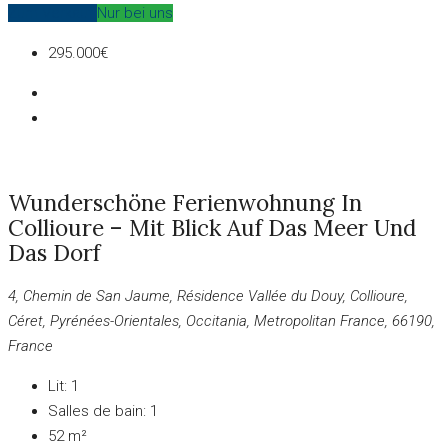
Zum Verkauf
Nur bei uns
295.000€
Wunderschöne Ferienwohnung In
Collioure – Mit Blick Auf Das Meer Und
Das Dorf
4, Chemin de San Jaume, Résidence Vallée du Douy, Collioure,
Céret, Pyrénées-Orientales, Occitania, Metropolitan France, 66190,
France
Lit:
1
Salles de bain:
1
52
m²