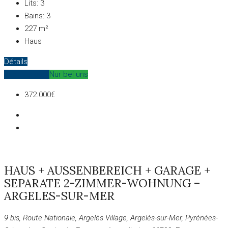
Lits:
3
Bains:
3
227
m²
Haus
Détails
Zum Verkauf
Nur bei uns
372.000€
HAUS + AUSSENBEREICH + GARAGE +
SEPARATE 2-ZIMMER-WOHNUNG –
ARGELES-SUR-MER
9 bis, Route Nationale, Argelès Village, Argelès-sur-Mer, Pyrénées-