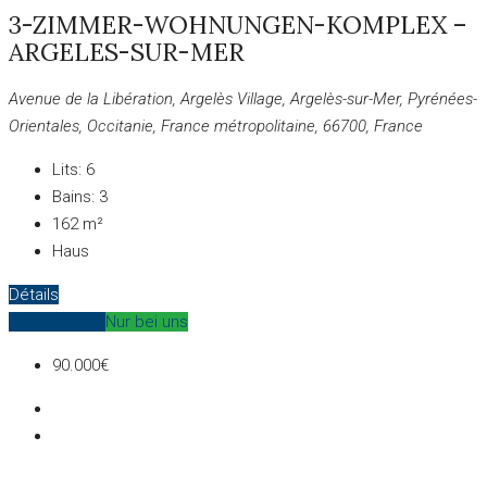
3-ZIMMER-WOHNUNGEN-KOMPLEX –
ARGELES-SUR-MER
Avenue de la Libération, Argelès Village, Argelès-sur-Mer, Pyrénées-
Orientales, Occitanie, France métropolitaine, 66700, France
Lits:
6
Bains:
3
162
m²
Haus
Détails
Zum Verkauf
Nur bei uns
90.000€