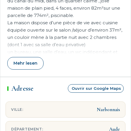
du canal du midi, dans un quartier calme , jolie
maison de plain pied, 4 faces, environ 82m²sur une
parcelle de 774m², piscinable.
La maison dispose d’une pièce de vie avec cuisine
équipée ouverte sur le salon /séjour d’environ 37m²,
un couloir mène à la partie nuit avec 2 chambres
(dont 1 avec sa salle d’eau privative)
un bureau, une salle d’eau, un wc indépendant et
un accès au garage de 18m². La maison est équipée
Mehr lesen
de fenêtres double vitrage pvc, volets bois;
exceptée la baie vitrée du salon équipée d’un volet
pvc, chauffage électrique, conduit de cheminée, 2
Adresse
belles terrasses( 20 et 33m²) à l’avant et à l’arrière
Ouvrir sur Google Maps
de la maison, terrain plat, clôturé, grande allée
devant le garage permettant de garer plusieurs
Narbonnais
VILLE:
voitures ou camping car …
Maison en bon état vendue MEUBLEE
Aude
Contactez votre Agent AXO – L’immobilier Actif au
DÉPARTEMENT: