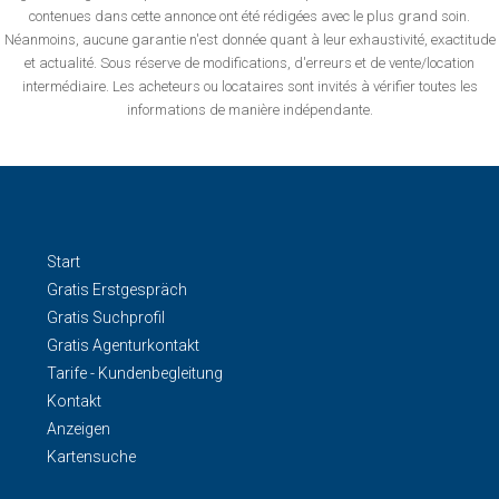
contenues dans cette annonce ont été rédigées avec le plus grand soin.
Néanmoins, aucune garantie n'est donnée quant à leur exhaustivité, exactitude
et actualité. Sous réserve de modifications, d'erreurs et de vente/location
intermédiaire. Les acheteurs ou locataires sont invités à vérifier toutes les
informations de manière indépendante.
Start
Gratis Erstgespräch
Gratis Suchprofil
Gratis Agenturkontakt
Tarife - Kundenbegleitung
Kontakt
Anzeigen
Kartensuche