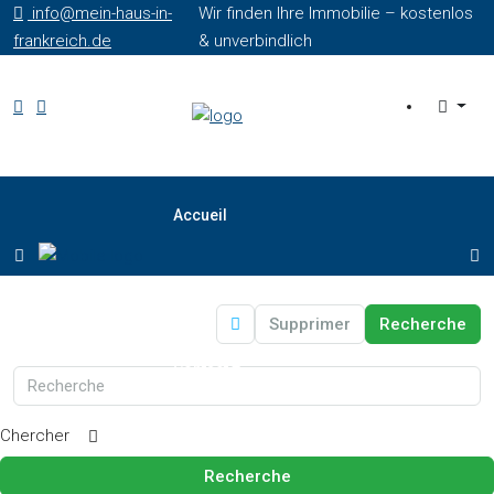
info@mein-haus-in-
Wir finden Ihre Immobilie – kostenlos
frankreich.de
& unverbindlich
Accueil
Professionnels
Supprimer
Recherche
Contact
Chercher
Profils de recherche
Recherche