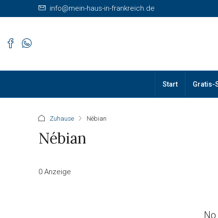
info@mein-haus-in-frankreich.de
Start
Gratis-
Zuhause
Nébian
Nébian
0 Anzeige
No 