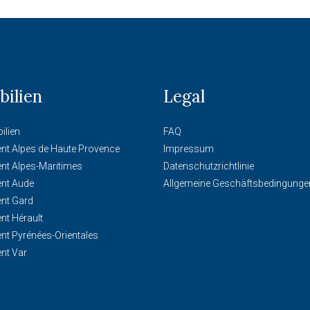
ilien
Legal
ilien
FAQ
nt Alpes de Haute Provence
Impressum
nt Alpes-Maritimes
Datenschutzrichtlinie
nt Aude
Allgemeine Geschäftsbedingunge
nt Gard
nt Hérault
nt Pyrénées-Orientales
nt Var