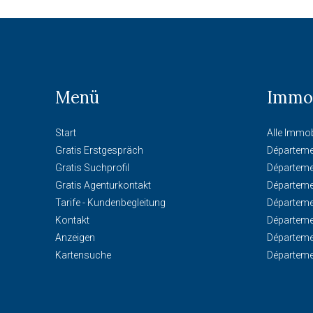
Menü
Immob
Start
Alle Immob
Gratis Erstgespräch
Départeme
Gratis Suchprofil
Départeme
Gratis Agenturkontakt
Départeme
Tarife - Kundenbegleitung
Départeme
Kontakt
Départeme
Anzeigen
Départeme
Kartensuche
Départeme