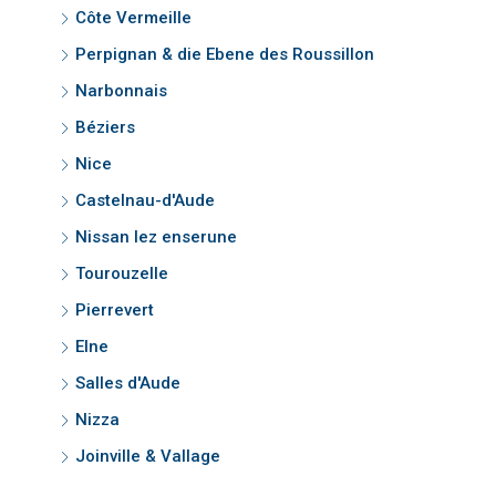
Côte Vermeille
Perpignan & die Ebene des Roussillon
Narbonnais
Béziers
Nice
Castelnau-d'Aude
Nissan lez enserune
Tourouzelle
Pierrevert
Elne
Salles d'Aude
Nizza
Joinville & Vallage