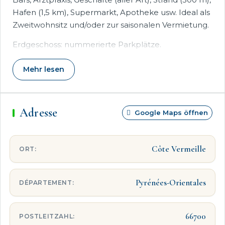
Hafen (1,5 km), Supermarkt, Apotheke usw. Ideal als
Zweitwohnsitz und/oder zur saisonalen Vermietung.
Erdgeschoss: nummerierte Parkplätze.
3. STOCK: Eingangsbereich, großes Wohnzimmer
Mehr lesen
(mit integrierter Loggia), Schlafzimmer, Duschbad
mit WC, Küche.
UNBEDINGT ANSEHEN
Adresse
Google Maps öffnen
Côte Vermeille
ORT:
Pyrénées-Orientales
DÉPARTEMENT:
66700
POSTLEITZAHL: