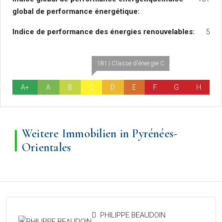
global de performance énergétique:
Indice de performance des énergies renouvelables:
5
181 | Classe d'énergie C
A+
A
B
C
D
E
F
G
H
Weitere Immobilien in Pyrénées-
Orientales
PHILIPPE BEAUDOIN