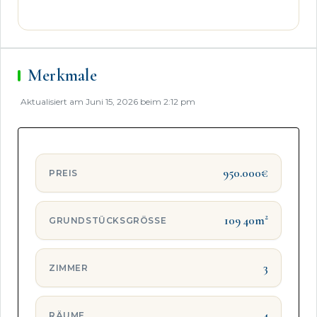
Terrasse auf einer stillschweigenden
Nutzungsvereinbarung beruht und nicht
Gegenstand eines an die Einheit gebundenen
ausschließlichen Rechts ist.
Merkmale
Aktualisiert am Juni 15, 2026 beim 2:12 pm
950.000€
PREIS
109 40m²
GRUNDSTÜCKSGRÖSSE
3
ZIMMER
4
RÄUME