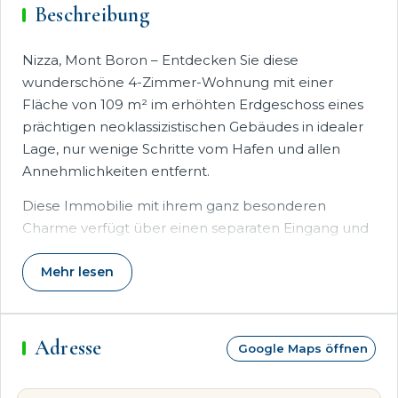
Beschreibung
Nizza, Mont Boron – Entdecken Sie diese
wunderschöne 4-Zimmer-Wohnung mit einer
Fläche von 109 m² im erhöhten Erdgeschoss eines
prächtigen neoklassizistischen Gebäudes in idealer
Lage, nur wenige Schritte vom Hafen und allen
Annehmlichkeiten entfernt.
Diese Immobilie mit ihrem ganz besonderen
Charme verfügt über einen separaten Eingang und
bietet großzügige Räumlichkeiten, darunter einen
geräumigen, lichtdurchfluteten Wohnbereich von
Mehr lesen
fast 44 m² mit einer Einbauküche.
Das Wohnzimmer öffnet sich zu einer gemütlichen
Terrasse, die absolut ruhig gelegen ist und einen
Adresse
Google Maps öffnen
freien Blick ins Grüne sowie einen schönen Ausblick
auf das Meer bietet. Der Schlafbereich besteht aus