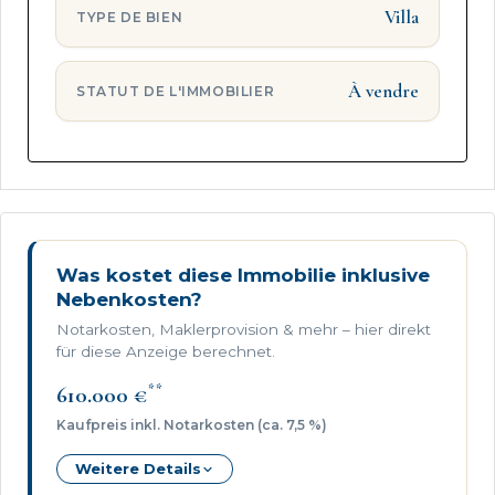
informations sur les risques auxquels ce bien est
Villa
TYPE DE BIEN
exposé sont disponibles sur le site Géorisques : .
Votre conseiller Ketzinger International Realty :
À vendre
STATUT DE L'IMMOBILIER
Pauline DELEFLIE
Agent commercial (Entreprise individuelle)
Rsac 498 673 151
Was kostet diese Immobilie inklusive
Nebenkosten?
Notarkosten, Maklerprovision & mehr – hier direkt
für diese Anzeige berechnet.
**
610.000 €
Kaufpreis inkl. Notarkosten (ca. 7,5 %)
Weitere Details