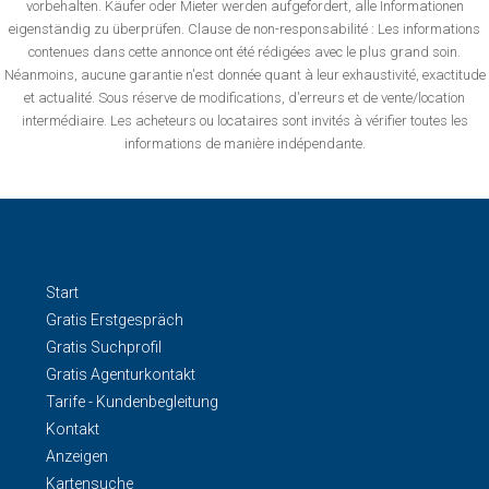
vorbehalten. Käufer oder Mieter werden aufgefordert, alle Informationen
eigenständig zu überprüfen. Clause de non-responsabilité : Les informations
contenues dans cette annonce ont été rédigées avec le plus grand soin.
Néanmoins, aucune garantie n'est donnée quant à leur exhaustivité, exactitude
et actualité. Sous réserve de modifications, d'erreurs et de vente/location
intermédiaire. Les acheteurs ou locataires sont invités à vérifier toutes les
informations de manière indépendante.
Start
Gratis Erstgespräch
Gratis Suchprofil
Gratis Agenturkontakt
Tarife - Kundenbegleitung
Kontakt
Anzeigen
Kartensuche