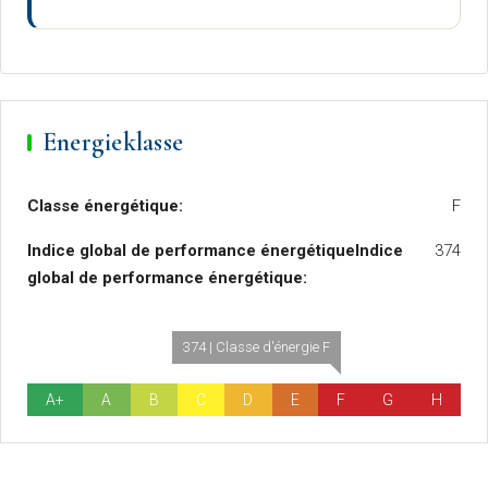
Energieklasse
Classe énergétique:
F
Indice global de performance énergétiqueIndice
374
global de performance énergétique:
374 | Classe d'énergie F
A+
A
B
C
D
E
F
G
H