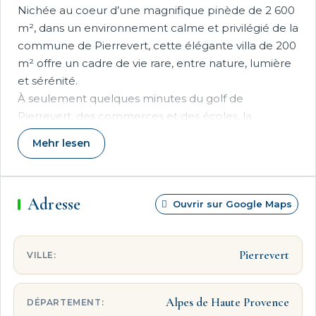
Nichée au coeur d’une magnifique pinède de 2 600
m², dans un environnement calme et privilégié de la
commune de Pierrevert, cette élégante villa de 200
m² offre un cadre de vie rare, entre nature, lumière
et sérénité.
À seulement quelques minutes du golf de
Pierrevert, des commerces et des écoles, la
propriété bénéficie également d’un emplacement
Mehr lesen
idéal à 5 minutes de Manosque, de ses écoles
internationales, de l’hôpital, de la gare et du lac des
Vannades.
Adresse
Dès l’entrée, la maison dévoile de généreux
Ouvrir sur Google Maps
volumes baignés de lumière.
Le salon de 30 m² et le séjour de 31 m² invitent à la
Pierrevert
VILLE:
convivialité dans une atmosphère chaleureuse et
ouverte sur la nature environnante. La cuisine
ouverte de 14 m² complète harmonieusement
Alpes de Haute Provence
DÉPARTEMENT:
l’espace de vie. Un bureau vient également enrichir