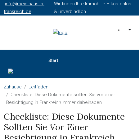
info@mein-haus-in-
Wir finden Ihre Immobilie – kostenlos
frankreich.de
& unverbindlich
Start
Gratis-Service
Zuhause
Leitfaden
Checkliste: Diese Dokumente sollten Sie vor einer
Besichtigung in Frankreich immer dabeihaben
Kartensuche
Checkliste: Diese Dokumente
Sollten Sie Vor Einer
Begleitung & Tarife
Besichtigung In Frankreich