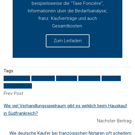
beispielsweise die "Taxe Foncière",
Informationen über die Bedarfsanalyse,
franz. Kaufverträge und auch
Gesamtkosten.
Zum Leifaden
Tags
Besichtigung
Dokumente
Frankreich
Immobilien
Leitfaden
Südfrankreich
Prev Post
Wie viel Verhandlungsspielraum gibt es wirklich beim Hauskauf
in Südfrankreich?
Nächster Beitrag
Wie deutsche Käufer bei französischen Notaren oft scheitern