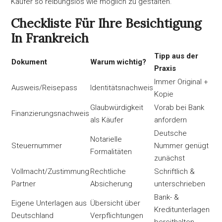
Käufer so reibungslos wie möglich zu gestalten.
Checkliste Für Ihre Besichtigung
In Frankreich
Tipp aus der
Dokument
Warum wichtig?
Praxis
Immer Original +
Ausweis/Reisepass
Identitätsnachweis
Kopie
Glaubwürdigkeit
Vorab bei Bank
Finanzierungsnachweis
als Käufer
anfordern
Deutsche
Notarielle
Steuernummer
Nummer genügt
Formalitäten
zunächst
Vollmacht/Zustimmung
Rechtliche
Schriftlich &
Partner
Absicherung
unterschrieben
Bank- &
Eigene Unterlagen aus
Übersicht über
Kreditunterlagen
Deutschland
Verpflichtungen
bereithalten